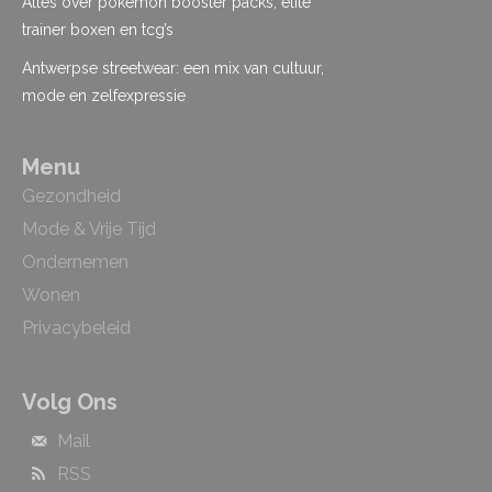
Alles over pokémon booster packs, elite
trainer boxen en tcg’s
Antwerpse streetwear: een mix van cultuur,
mode en zelfexpressie
Menu
Gezondheid
Mode & Vrije Tijd
Ondernemen
Wonen
Privacybeleid
Volg Ons
Mail
RSS