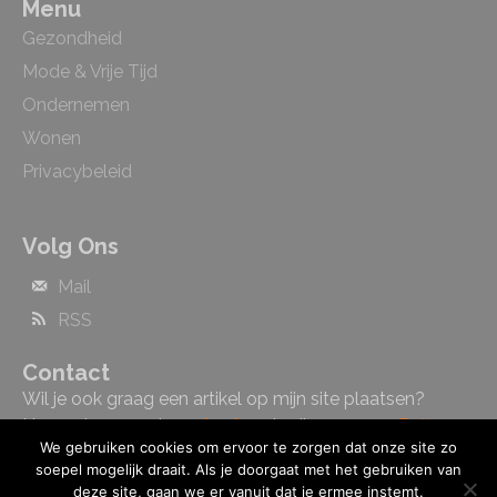
Menu
Gezondheid
Mode & Vrije Tijd
Ondernemen
Wonen
Privacybeleid
Volg Ons
Mail
RSS
Contact
Wil je ook graag een artikel op mijn site plaatsen?
Neem dan gerust
contact
met mij op.
cursus Duits
We gebruiken cookies om ervoor te zorgen dat onze site zo
Hengelo
soepel mogelijk draait. Als je doorgaat met het gebruiken van
deze site, gaan we er vanuit dat je ermee instemt.