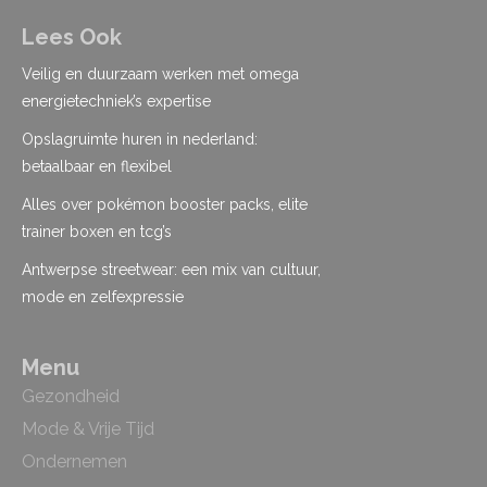
Lees Ook
Veilig en duurzaam werken met omega
energietechniek’s expertise
Opslagruimte huren in nederland:
betaalbaar en flexibel
Alles over pokémon booster packs, elite
trainer boxen en tcg’s
Antwerpse streetwear: een mix van cultuur,
mode en zelfexpressie
Menu
Gezondheid
Mode & Vrije Tijd
Ondernemen