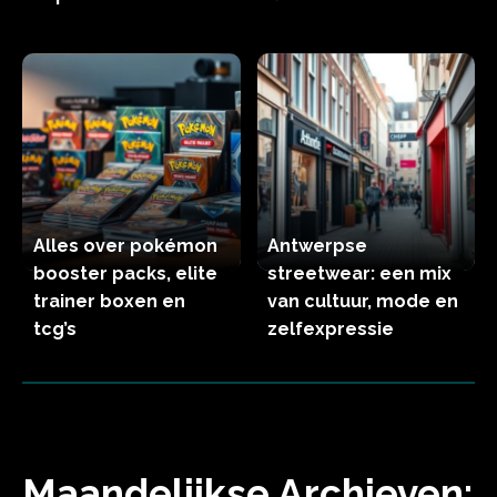
Alles over pokémon
Antwerpse
booster packs, elite
streetwear: een mix
trainer boxen en
van cultuur, mode en
tcg’s
zelfexpressie
Maandelijkse Archieven: