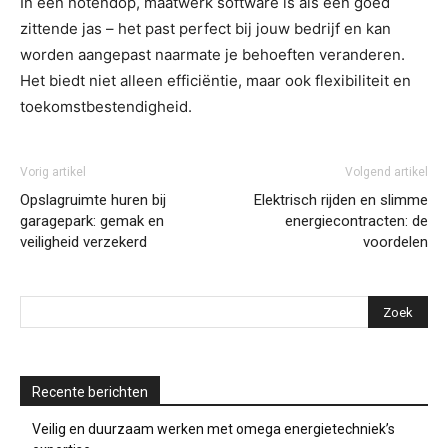
In een notendop, maatwerk software is als een goed
zittende jas – het past perfect bij jouw bedrijf en kan
worden aangepast naarmate je behoeften veranderen.
Het biedt niet alleen efficiëntie, maar ook flexibiliteit en
toekomstbestendigheid.
Vorig artikel
Volgend artikel
Opslagruimte huren bij
Elektrisch rijden en slimme
garagepark: gemak en
energiecontracten: de
veiligheid verzekerd
voordelen
Recente berichten
Veilig en duurzaam werken met omega energietechniek’s