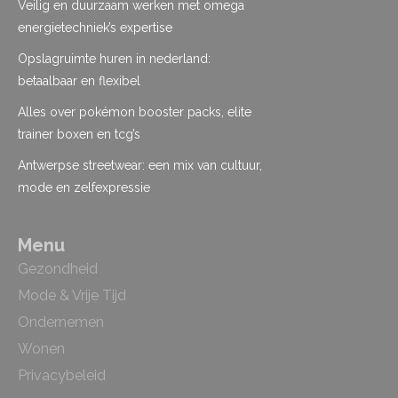
Veilig en duurzaam werken met omega
energietechniek’s expertise
Opslagruimte huren in nederland:
betaalbaar en flexibel
Alles over pokémon booster packs, elite
trainer boxen en tcg’s
Antwerpse streetwear: een mix van cultuur,
mode en zelfexpressie
Menu
Gezondheid
Mode & Vrije Tijd
Ondernemen
Wonen
Privacybeleid