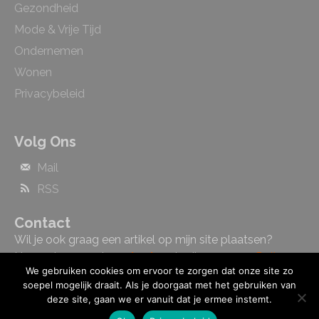
Gezondheid
Mode & Vrije Tijd
Ondernemen
Wonen
Privacybeleid
Volg Ons
Mail
RSS
Contact
Wil je ook graag een artikel op mijn site plaatsen?
Neem dan gerust
contact
met mij op.
cursus Duits
We gebruiken cookies om ervoor te zorgen dat onze site zo
Hengelo
soepel mogelijk draait. Als je doorgaat met het gebruiken van
deze site, gaan we er vanuit dat je ermee instemt.